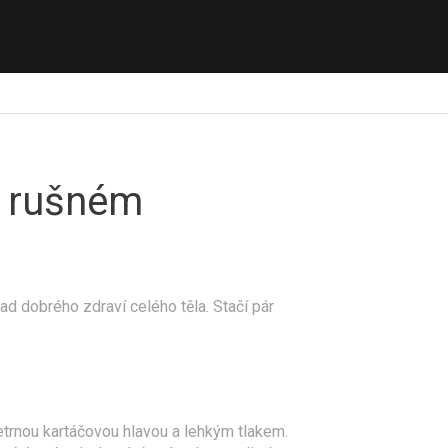
ři rušném
d dobrého zdraví celého těla. Stačí pár
etrnou kartáčovou hlavou a lehkým tlakem.