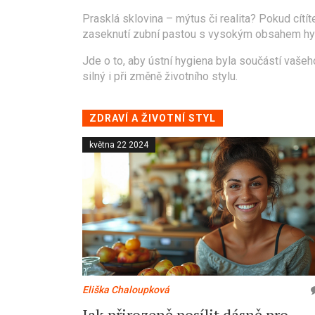
Prasklá sklovina – mýtus či realita? Pokud cítít
zaseknutí zubní pastou s vysokým obsahem hydr
Jde o to, aby ústní hygiena byla součástí vašeh
silný i při změně životního stylu.
ZDRAVÍ A ŽIVOTNÍ STYL
května 22 2024
Eliška Chaloupková
Jak přirozeně posílit dásně pro