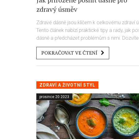
zdravý úsměv
Zdravé dásně jsou klíčem k celkovému zdraví ú
Tento článek nabízí praktické tipy a rady, jak posí
dásně a předcházet problémům s nimi. Dozvíte
se o významu správné ústní hygieny, roli výživy
POKRAČOVAT VE ČTENÍ
přírodních metodách podpory zdraví dásní. Čtě
dál a zjistěte, jak si udržet dásně zdravé a silné.
ZDRAVÍ A ŽIVOTNÍ STYL
prosince 20 2023