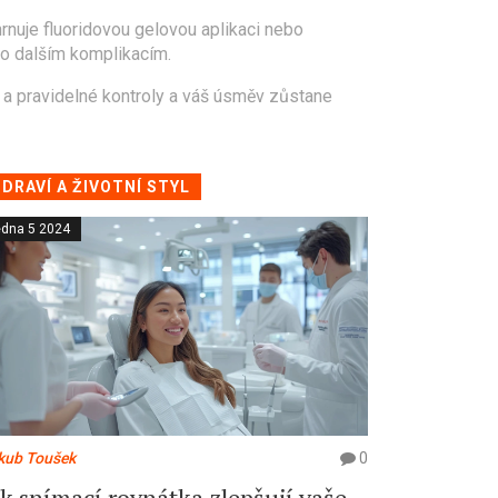
hrnuje fluoridovou gelovou aplikaci nebo
o dalším komplikacím.
u a pravidelné kontroly a váš úsměv zůstane
DRAVÍ A ŽIVOTNÍ STYL
edna 5 2024
kub Toušek
0
ak snímací rovnátka zlepšují vaše