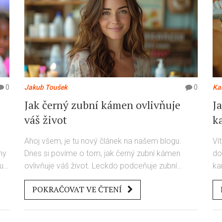
0
Jakub Toušek
0
Ka
Jak černý zubní kámen ovlivňuje
J
váš život
k
Ahoj všem, je tu nový článek na našem blogu.
Ví
ny
Dnes si povíme o tom, jak černý zubní kámen
do
jí
ovlivňuje váš život. Leckdo podceňuje zubní
ka
hygienu, ale co když vám řeknu, že by vám mohla
ne
POKRAČOVAT VE ČTENÍ
zlepšit život? Zjistěte, jak černý zubní kámen
rů
ovlivňuje váš každodenní život, a jak mu
kt
předcházet správnou hygienou. Najděte si chvilku
ús