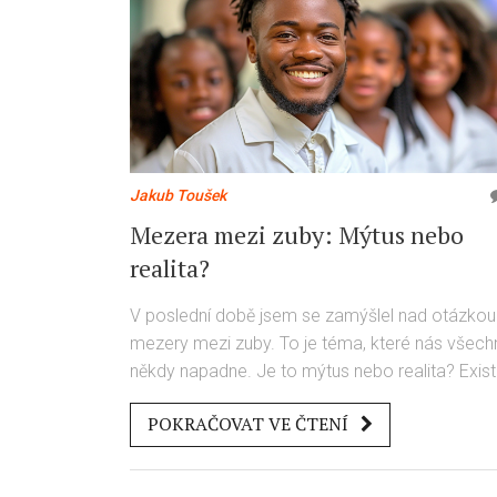
Jakub Toušek
Mezera mezi zuby: Mýtus nebo
realita?
V poslední době jsem se zamýšlel nad otázkou
mezery mezi zuby. To je téma, které nás všech
někdy napadne. Je to mýtus nebo realita? Existu
mnohé názory a já vám představím ty
POKRAČOVAT VE ČTENÍ
nejpřesvědčivější. Ponoříme se do světa
dentálních mýtů a realit a rozkrýjeme, co se
skrývá za touto jednoduchou, ale zároveň