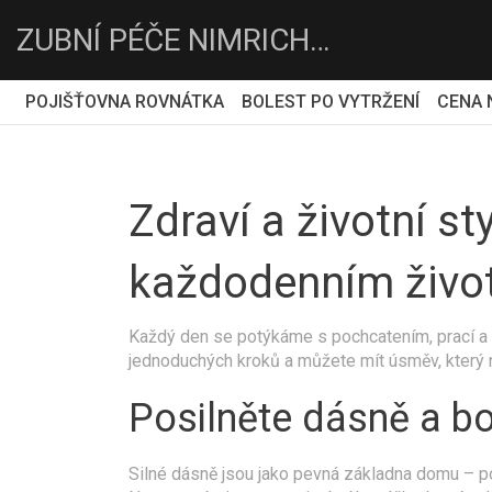
ZUBNÍ PÉČE NIMRICHTROVA-DENTEMA
POJIŠŤOVNA ROVNÁTKA
BOLEST PO VYTRŽENÍ
CENA 
Zdraví a životní st
každodenním živo
Každý den se potýkáme s pochcatením, prací a d
jednoduchých kroků a můžete mít úsměv, který n
Posilněte dásně a bo
Silné dásně jsou jako pevná základna domu – po