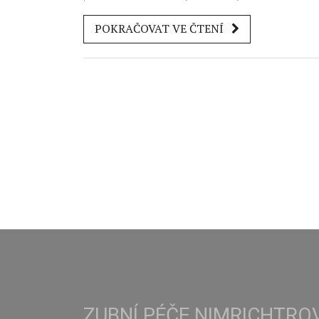
sklovina může prasknout, ale je to skutečně
POKRAČOVAT VE ČTENÍ
pravda, nebo je to jen mýtus? Ve svém příspěv
se ponořím do tohoto tématu a zjistíme, zda je
prasklá zubní sklovina mýtus nebo realita. Těší
se na naše objevování a doufám, že vám to
pomůže lépe porozumět vaší zubní péči.
ZUBNÍ PÉČE NIMRICHTR