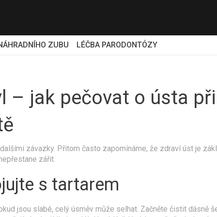
NÁHRADNÍHO ZUBU
LÉČBA PARODONTÓZY
yl – jak pečovat o ústa p
tě
alšími závazky. Přitom často zapomínáme, že zdraví úst je zákla
epřestane zářit.
jujte s tartarem
kud jsou slabé, celý úsměv může selhat. Začněte čistit dásně š