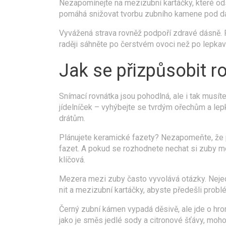
Nezapomínejte na mezizubní kartáčky, které ods
pomáhá snižovat tvorbu zubního kamene pod dá
Vyvážená strava rovněž podpoří zdravé dásně. Pot
raději sáhněte po čerstvém ovoci než po lepka
Jak se přizpůsobit 
Snímací rovnátka jsou pohodlná, ale i tak musíte
jídelníček – vyhýbejte se tvrdým ořechům a lep
drátům.
Plánujete keramické fazety? Nezapomeňte, že po
fazet. A pokud se rozhodnete nechat si zuby m
klíčová.
Mezera mezi zuby často vyvolává otázky. Nejedn
nit a mezizubní kartáčky, abyste předešli prob
Černý zubní kámen vypadá děsivě, ale jde o hr
jako je směs jedlé sody a citronové šťávy, moho