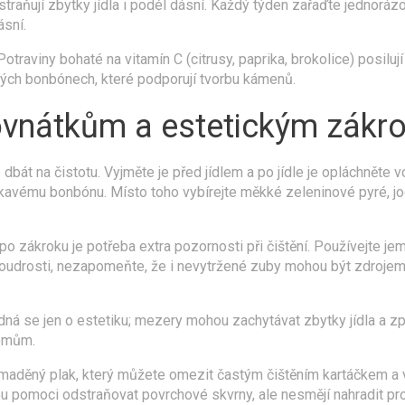
traňují zbytky jídla i podél dásní. Každý týden zařaďte jednoráz
sní.
raviny bohaté na vitamín C (citrusy, paprika, brokolice) posilují
vých bonbónech, které podporují tvorbu kámenů.
rovnátkům a estetickým zák
 dbát na čistotu. Vyjměte je před jídlem a po jídle je opláchněte v
kavému bonbónu. Místo toho vybírejte měkké zeleninové pyré, jog
 zákroku je potřeba extra pozornosti při čištění. Používejte jem
oudrosti, nezapomeňte, že i nevytržené zuby mohou být zdrojem i
á se jen o estetiku; mezery mohou zachytávat zbytky jídla a zp
lémům.
omaděný plak, který můžete omezit častým čištěním kartáčkem a
u pomoci odstraňovat povrchové skvrny, ale nesmějí nahradit pro