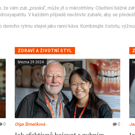
e, že vám zub „praská“, může jít o mikrotrhliny. Ošetření běžně za
oxyapatitu. V každém případě navštivte zubaře, aby se předešl
o denního rytmu stejně jako ranní káva. Kombinujte čistotu, výživ
ZDRAVÍ A ŽIVOTNÍ STYL
Z
března 29 2024
l
0
Olga Šimečková
0
Ja
Jak efektivně bojovat s zubním
J