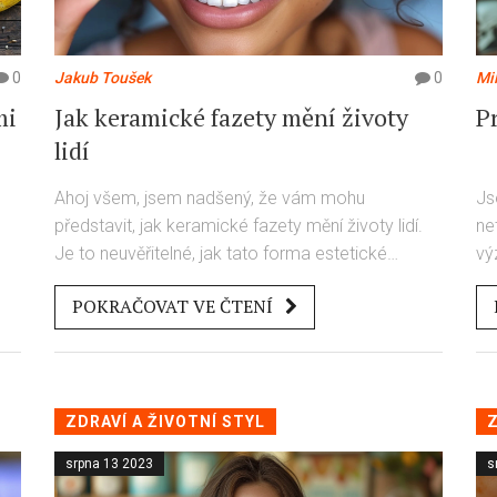
0
Jakub Toušek
0
Mi
mi
Jak keramické fazety mění životy
P
lidí
Ahoj všem, jsem nadšený, že vám mohu
Js
představit, jak keramické fazety mění životy lidí.
ne
Je to neuvěřitelné, jak tato forma estetické
vý
 a
stomatologie může výrazně dopomoci ke
to
POKRAČOVAT VE ČTENÍ
o
zlepšení úsměvu a tím i sebevědomí. V tomto
zu
o
článku se podíváme na fascinující příběhy lidí, kteří
ús
se rozhodli pro tento zákrok, a jak jim to změnilo
př
život. Objasníme také, co jsou to keramické
Vz
fazety a proč jsou tak populární. Tak pojďme na
já
ZDRAVÍ A ŽIVOTNÍ STYL
Z
to!
srpna 13 2023
s