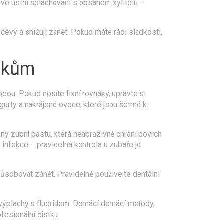
ové ústní splachování s obsahem xylitolu –
 cévy a snižují zánět. Pokud máte rádi sladkosti,
rokům
odou. Pokud nosíte fixní rovnáky, upravte si
urty a nakrájené ovoce, které jsou šetrné k
ný zubní pastu, která neabrazivně chrání povrch
nfekce – pravidelná kontrola u zubaře je
ůsobovat zánět. Pravidelně používejte dentální
 výplachy s fluoridem. Domácí domácí metody,
fesionální čistku.