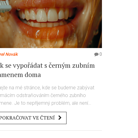
rel Novák
0
ak se vypořádat s černým zubním
amenem doma
tejte na mé stránce, kde se budeme zabývat
mácím odstraňováním černého zubního
mene. Je to nepříjemný problém, ale není
možné se mu vypořádat. Budu vám ukazovat
POKRAČOVAT VE ČTENÍ
zné přírodní metody a tipy na ústní hygienu,
eré vám pomohou dosáhnout zářivě bílého
měvu přímo z pohodlí vašeho domova.