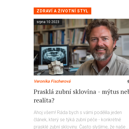
komplikovanou otázkou.
ZDRAVÍ A ŽIVOTNÍ STYL
srpna 10 2023
Veronika Fischerová
Prasklá zubní sklovina - mýtus ne
realita?
Ahoj všem! Ráda bych s vámi podělila jeden
článek, který se týká zubní péče - konkrétně
prasklé zubní skloviny. Často slyšíme, že naše