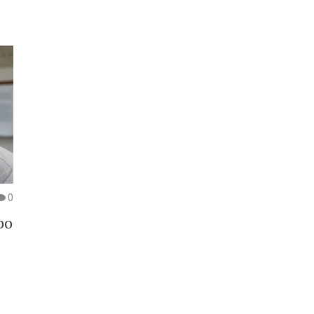
a podívejte se na několik tipů, jak si udržet úsměv,
Ne
který vás bude dělat šťastnými.
mů
0
bo