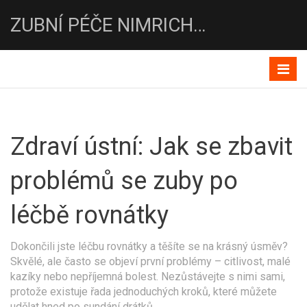
ZUBNÍ PÉČE NIMRICHTROVA-DENTEMA
Zdraví ústní: Jak se zbavit
problémů se zuby po
léčbě rovnátky
Dokončili jste léčbu rovnátky a těšíte se na krásný úsměv?
Skvělé, ale často se objeví první problémy – citlivost, malé
kazíky nebo nepříjemná bolest. Nezůstávejte s nimi sami,
protože existuje řada jednoduchých kroků, které můžete
udělat hned po sundání drátků.