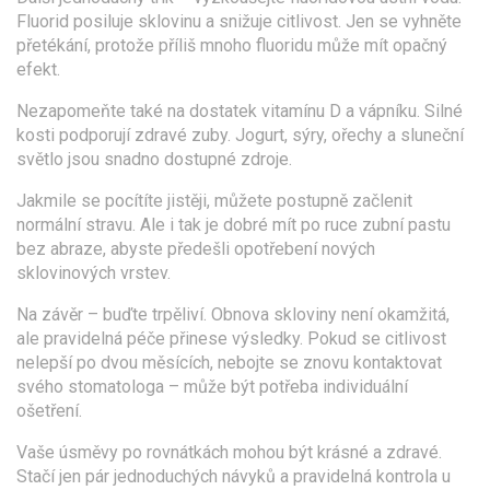
Fluorid posiluje sklovinu a snižuje citlivost. Jen se vyhněte
přetékání, protože příliš mnoho fluoridu může mít opačný
efekt.
Nezapomeňte také na dostatek vitamínu D a vápníku. Silné
kosti podporují zdravé zuby. Jogurt, sýry, ořechy a sluneční
světlo jsou snadno dostupné zdroje.
Jakmile se pocítíte jistěji, můžete postupně začlenit
normální stravu. Ale i tak je dobré mít po ruce zubní pastu
bez abraze, abyste předešli opotřebení nových
sklovinových vrstev.
Na závěr – buďte trpěliví. Obnova skloviny není okamžitá,
ale pravidelná péče přinese výsledky. Pokud se citlivost
nelepší po dvou měsících, nebojte se znovu kontaktovat
svého stomatologa – může být potřeba individuální
ošetření.
Vaše úsměvy po rovnátkách mohou být krásné a zdravé.
Stačí jen pár jednoduchých návyků a pravidelná kontrola u