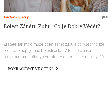
Václav Kopecký
0
Bolest Zánětu Zubu: Co Je Dobré Vědět?
Zjistěte, jak moc může bolet zánět zubu a co všechno lze
proti této nepříjemné bolesti dělat. V tomto článku
prozkoumáme příčiny, symptomy a dostupné metody léčby
zubních zánětů. Nabídneme praktické rady, jak se vyhnout
POKRAČOVAT VE ČTENÍ
těmto bolestivým zkušenostem, a zároveň vysvětlíme, proč
je klíčová prevence a pravidelná návštěva zubaře.