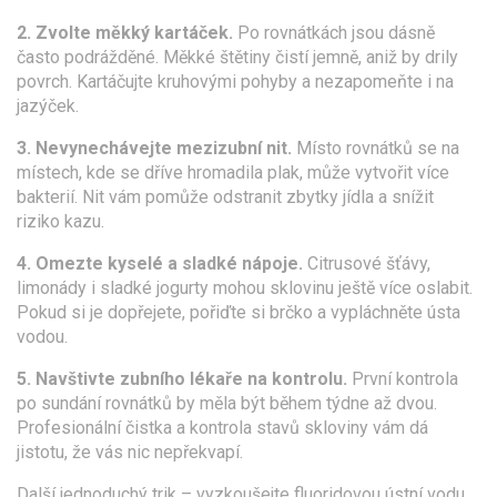
2. Zvolte měkký kartáček.
Po rovnátkách jsou dásně
často podrážděné. Měkké štětiny čistí jemně, aniž by drily
povrch. Kartáčujte kruhovými pohyby a nezapomeňte i na
jazýček.
3. Nevynechávejte mezizubní nit.
Místo rovnátků se na
místech, kde se dříve hromadila plak, může vytvořit více
bakterií. Nit vám pomůže odstranit zbytky jídla a snížit
riziko kazu.
4. Omezte kyselé a sladké nápoje.
Citrusové šťávy,
limonády i sladké jogurty mohou sklovinu ještě více oslabit.
Pokud si je dopřejete, pořiďte si brčko a vypláchněte ústa
vodou.
5. Navštivte zubního lékaře na kontrolu.
První kontrola
po sundání rovnátků by měla být během týdne až dvou.
Profesionální čistka a kontrola stavů skloviny vám dá
jistotu, že vás nic nepřekvapí.
Další jednoduchý trik – vyzkoušejte fluoridovou ústní vodu.