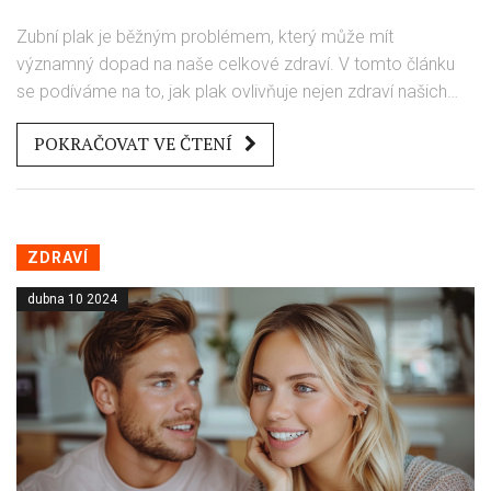
Zubní plak je běžným problémem, který může mít
významný dopad na naše celkové zdraví. V tomto článku
se podíváme na to, jak plak ovlivňuje nejen zdraví našich
zubů, ale i další aspekty našeho těla. Nabídneme také
POKRAČOVAT VE ČTENÍ
užitečné tipy na prevenci a odstranění plaku.
ZDRAVÍ
dubna 10 2024