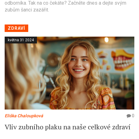
odborníka. Tak na co čekáte? Začněte dnes a dejte svým
zubům šanci zazářit.
ZDRAVÍ
května 31 2024
Eliška Chaloupková
0
Vliv zubního plaku na naše celkové zdraví