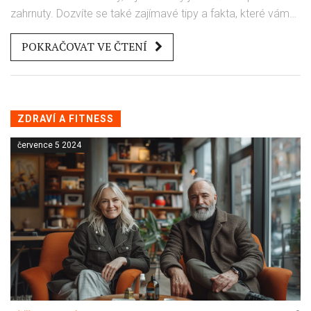
zahrnuty. Dozvíte se také zajímavé tipy a fakta, které vám
mohou pomoci lépe pochopit tento zákrok a udělat si na
POKRAČOVAT VE ČTENÍ
něj vlastní názor.
ZDRAVÍ A FITNESS
července 5 2024