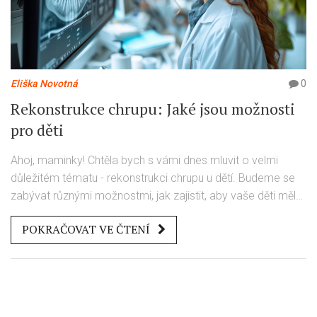
Eliška Novotná
0
Rekonstrukce chrupu: Jaké jsou možnosti
pro děti
Ahoj, maminky! Chtěla bych s vámi dnes mluvit o velmi
důležitém tématu - rekonstrukci chrupu u dětí. Budeme se
zabývat různými možnostmi, jak zajistit, aby vaše děti měly
zdravý a krásný úsměv. Porozumíme, co všechno obnáší
POKRAČOVAT VE ČTENÍ
rekonstrukce chrupu, jaké jsou její výhody a jak se může lišit
pro děti různých věkových skupin. Připravte se na hodně
užitečných informací!