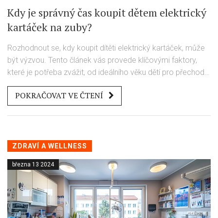
Kdy je správný čas koupit dětem elektrický
kartáček na zuby?
Rozhodnout se, kdy koupit dítěti elektrický kartáček, může
být výzvou. Tento článek vás provede klíčovými faktory,
které je potřeba zvážit, od ideálního věku dětí pro přechod
na elektrický kartáček, přes výběr správného modelu, až po
POKRAČOVAT VE ČTENÍ
to, jak tuto změnu zařadit do každodenní rutiny vašeho
dítěte. Získáte užitečné tipy a zajímavá data, která vám
pomohou učinit informované rozhodnutí o péči o ústní
hygienu vašeho dítěte.
ZDRAVÍ A WELLNESS
března 13 2024