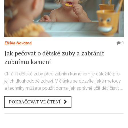
Eliška Novotná
0
Jak pečovat o dětské zuby a zabránit
zubnímu kameni
Chránit dětské zuby před zubním kamenem je důležité pro
jejich dlouhodobé zdraví. V článku se dozvíte, jaké metody
a techniky můžete použít doma, jak správně učit děti čistit si
zuby a proč je pravidelná návštěva zubaře nezbytná. Navíc
POKRAČOVAT VE ČTENÍ
objevíte zajímavá fakta o zubním kameni a jeho vlivu na
zdraví.