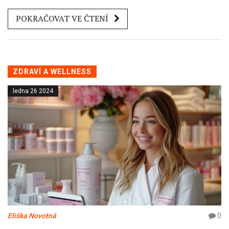
typů procedur dostavby zubů, způsobů péče o ně a
POKRAČOVAT VE ČTENÍ
odpovíme na některé časté otázky. Zjistíte také, proč je
důležité nepodceňovat úlohu pravidelné dentální péče a jak
správná dostavba může předcházet dalším problémům se
zuby.
ZDRAVÍ A WELLNESS
ledna 26 2024
Eliška Novotná
0