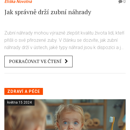
Eliška Novotná
0
Jak správně drží zubní náhrady
Zubní náhrady mohou výrazně zlepšit kvalitu života lidí, kteří
přišli o své přirozené zuby. V článku se dozvíte, jak zubní
náhrady drží v ústech, jaké typy náhrad jsou k dispozici a jak
se o ně starat. Dále se podíváme na možné komplikace a
POKRAČOVAT VE ČTENÍ
jak jim předejít. Nakonec nabídneme praktické tipy pro
pohodlné používání náhrad.
ZDRAVÍ A PÉČE
května 15 2024