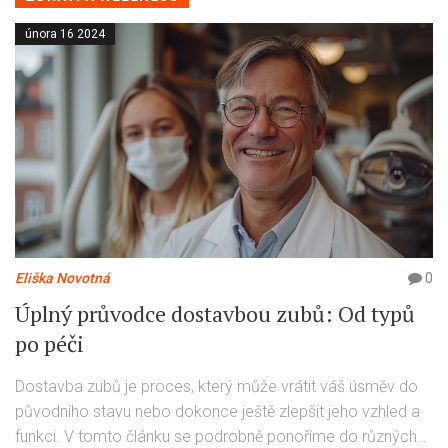
února 16 2024
Eliška Novotná
0
Úplný průvodce dostavbou zubů: Od typů
po péči
Dostavba zubů je proces, který může vrátit váš úsměv do
původního stavu nebo dokonce ještě zlepšit jeho vzhled a
funkci. V tomto článku se podrobně ponoříme do různých