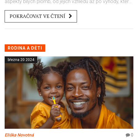
aspekty bílých plomb, od jejich vzhledu až po výhody, které
přinášejí. Naučíte se, jak bílé plomby přispívají k estetice
POKRAČOVAT VE ČTENÍ
vašeho úsměvu, jakou hrají roli v moderní stomatologii a
také jak se o ně starat, aby vydržely co nejdéle. Připravte
se objevit různé typy bílých plomb a jaký mají dopad na
celkové zdraví vaší ústní dutiny.
RODINA A DĚTI
března 20 2024
Eliška Novotná
0