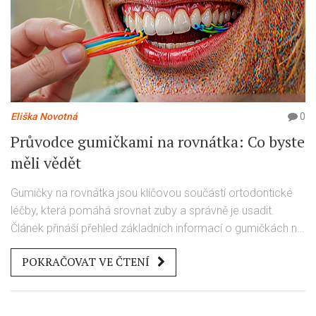
Eliška Novotná
0
Průvodce gumičkami na rovnátka: Co byste
měli vědět
Gumičky na rovnátka jsou klíčovou součástí ortodontické
léčby, která pomáhá srovnat zuby a správně je usadit.
Článek přináší přehled základních informací o gumičkách na
rovnátka, včetně toho, jak fungují, proč jsou důležité, jak si
POKRAČOVAT VE ČTENÍ
vybrat správné gumičky a jak se o ně starat. Také se
podělíme o zajímavé tipy a triky pro pohodlnější nošení
gumiček. Tento průvodce vám poskytne všechny potřebné