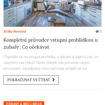
Eliška Novotná
0
Kompletní průvodce vstupní prohlídkou u
zubaře: Co očekávat
Chystáte se na vstupní prohlídku u zubaře a zajímá vás, co
všechno vás čeká? Tento článek vás provede celým
procesem, od přípravy přes samotný průběh až po
doporučení po prohlídce. Zjistíte, jak dlouho trvá, co byste
POKRAČOVAT VE ČTENÍ
měli udělat před návštěvou a jak se na ni připravit. Pojďme
společně odkrýt, co všechno se skrývá za dveřmi vašeho
zubaře, abyste k ní mohli přistoupit s klidem a jistotou.
ZDRAVÍ A WELLNESS