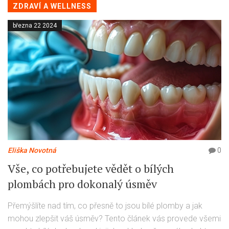
ZDRAVÍ A WELLNESS
března 22 2024
Eliška Novotná
0
Vše, co potřebujete vědět o bílých
plombách pro dokonalý úsměv
Přemýšlíte nad tím, co přesně to jsou bílé plomby a jak
mohou zlepšit váš úsměv? Tento článek vás provede všemi