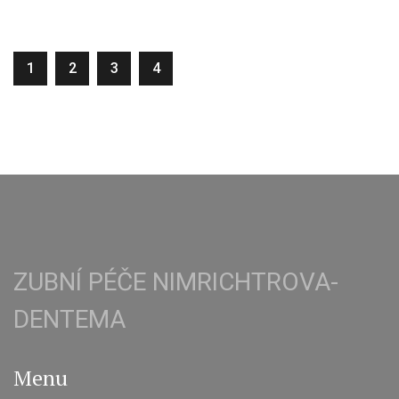
1
2
3
4
ZUBNÍ PÉČE NIMRICHTROVA-
DENTEMA
Menu