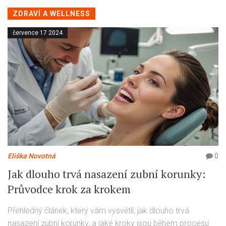
informace, abyste si byli jisti, že vaše ortodontická léčba
probíhá co nejhladčeji.
ZDRAVÍ A WELLNESS
července 17 2024
Eliška Novotná
0
Jak dlouho trvá nasazení zubní korunky:
Průvodce krok za krokem
Přehledný článek, který vám vysvětlí, jak dlouho trvá
nasazení zubní korunky, a jaké kroky jsou během procesu